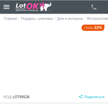
Главная
/
Подарки, сувениры
/
Дом и интерьер
/
Фотоальбом
22%
Скидка
у
у
у
у
у
у
КОД:
LOT69126
Поделиться
у