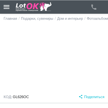
Главная
/
Подарки, сувениры
/
Дом и интерьер
/
Фотоальбом
у
у
у
у
у
у
КОД:
GL626OC
Поделиться
у