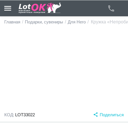
Главная
/
Подарки, сувениры
/
Для Него
/
Кружка «Непробив
у
у
у
у
у
у
КОД:
LOT33022
Поделиться
у