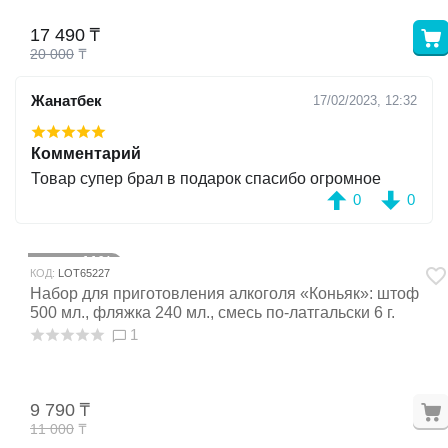
17 490
₸
20 000
₸
Жанатбек
17/02/2023, 12:32
Комментарий
Товар супер брал в подарок спасибо огромное
0
0
11%
Скидка
КОД:
LOT65227
Набор для приготовления алкоголя «Коньяк»: штоф
500 мл., фляжка 240 мл., смесь по-латгальски 6 г.
1
9 790
₸
11 000
₸