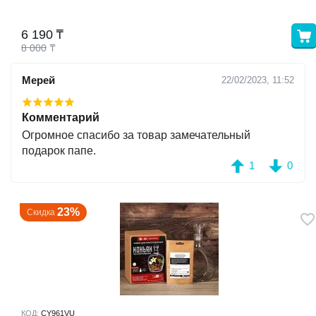
у
6 190
₸
8 000
₸
у
Мерей
22/02/2023, 11:52
Комментарий
Огромное спасибо за товар замечательный
подарок папе.
1
0
23%
Скидка
КОД:
CY961VU