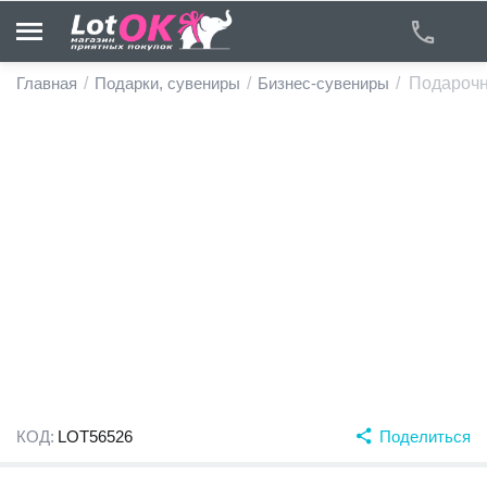
Главная
/
Подарки, сувениры
/
Бизнес-сувениры
/
Подарочн
у
у
у
у
у
у
КОД:
LOT56526
Поделиться
у