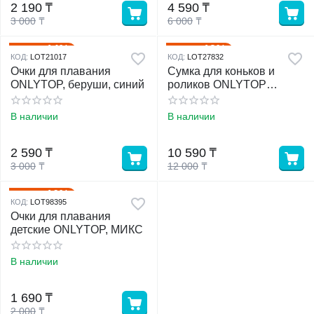
2 190
₸
4 590
₸
3 000
₸
6 000
₸
у
14%
12%
Скидка
Скидка
КОД:
LOT21017
КОД:
LOT27832
у
Очки для плавания
Сумка для коньков и
ONLYTOP, беруши, синий
роликов ONLYTOP
Impulse, 42х38х20 см
В наличии
В наличии
2 590
₸
10 590
₸
3 000
₸
12 000
₸
16%
Скидка
КОД:
LOT98395
Очки для плавания
детские ONLYTOP, МИКС
В наличии
1 690
₸
2 000
₸