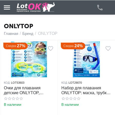
ONLYTOP
Главная
/
Бренд
/
ONLYTOP
у
27%
24%
Скидка
Скидка
у
у
у
КОД:
LOT53603
КОД:
LOT29070
у
Очки для плавания
Набор для плавания
детские ONLYTOP,
ONLYTOP: маска, трубка,
желтый
синий
у
В наличии
В наличии
у