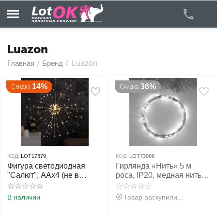
Luazon
Главная
/
Бренд
/
Luazon
у
14%
36%
Скидка
Скидка
у
у
у
КОД:
LOT17379
КОД:
LOT73096
у
Фигура светодиодная
Гирлянда «Нить» 5 м
"Салют", ААx4 (не в
роса, IP20, медная нить,
компл.), 120 LED,
50 LED, свечение белое,
у
свечение теплоё белое
USB
В наличии
Товар раскупили...
у