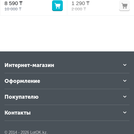
8 590
₸
1 290
₸
10 000
₸
2 000
₸
у
у
Интернет-магазин
Оформление
Покупателю
Контакты
© 2014 - 2026 LotOK.kz.