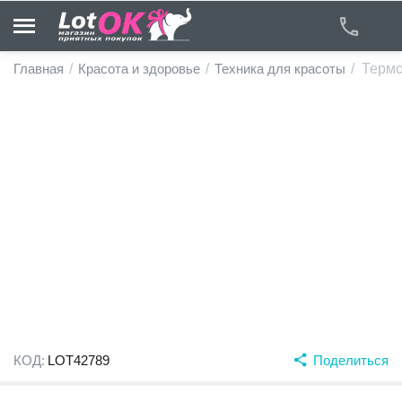
Главная
/
Красота и здоровье
/
Техника для красоты
/
Термо
у
у
у
у
у
у
КОД:
LOT42789
Поделиться
у