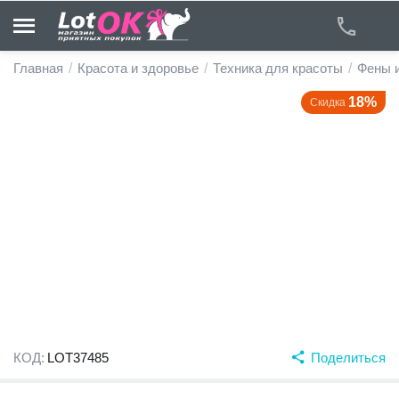
Главная
/
Красота и здоровье
/
Техника для красоты
/
Фены 
18%
Скидка
у
у
у
у
у
у
КОД:
LOT37485
Поделиться
у