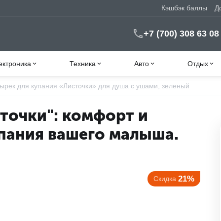
Кэшбэк баллы
Д
+7 (700) 308 63 08
ектроника
Техника
Авто
Отдых
ырек для купания «Листочки» для душа с ушами, зеленый
точки": комфорт и
упания вашего малыша.
21%
Скидка