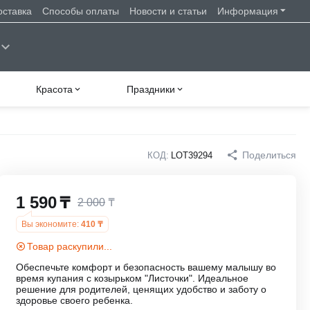
оставка
Способы оплаты
Новости и статьи
Информация
Красота
Праздники
Поделиться
КОД:
LOT39294
1 590
₸
2 000
₸
Вы экономите:
410
₸
Товар раскупили...
Обеспечьте комфорт и безопасность вашему малышу во
время купания с козырьком "Листочки". Идеальное
решение для родителей, ценящих удобство и заботу о
здоровье своего ребенка.