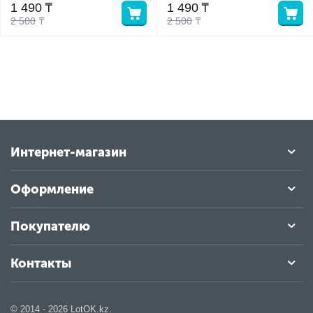
1 490
₸
1 490
₸
2 500
₸
2 500
₸
у
у
Интернет-магазин
Оформление
Покупателю
Контакты
© 2014 - 2026 LotOK.kz.