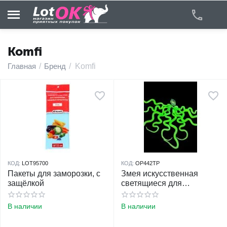
Komfi
Главная
/
Бренд
/
Komfi
у
у
у
у
КОД:
LOT95700
КОД:
OP442TP
у
Пакеты для заморозки, с
Змея искусственная
защёлкой
светящиеся для
розыгрыша, 2 шт в
у
наборе
В наличии
В наличии
у