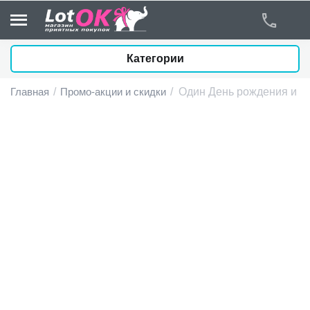
Категории
Главная
/
Промо-акции и скидки
/
Один День рождения и 7 
у
у
у
у
у
у
у