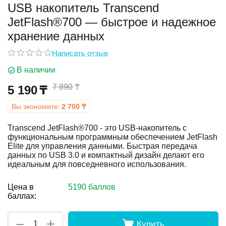
USB накопитель Transcend
JetFlash®700 — быстрое и надежное
у
хранение данных
у
Написать отзыв
В наличии
7 890
₸
5 190
₸
Вы экономите:
2 700
₸
Transcend JetFlash®700 - это USB-накопитель с
функциональным программным обеспечением JetFlash
Elite для управления данными. Быстрая передача
данных по USB 3.0 и компактный дизайн делают его
идеальным для повседневного использования.
Цена в
5190 баллов
баллах:
+
−
Купить