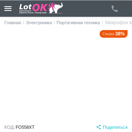
Главная
/
Электроника
/
Портативная техника
/
Микрофон в
38%
Скидка
у
у
у
у
у
у
КОД:
FO558XT
Поделиться
у