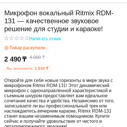
Микрофон вокальный Ritmix RDM-
у
131 — качественное звуковое
у
решение для студии и караоке!
Написать отзыв
Товар раскупили...
4 000
₸
2 490
₸
Вы экономите:
1 510
₸
Откройте для себя новые горизонты в мире звука с
микрофоном Ritmix RDM-131! Этот динамический
микрофон с однонаправленной характеристикой и
съемным шнуром предоставляет вам идеальное
сочетание качества и удобства. Независимо от того,
записываете ли вы профессиональный трек или
наслаждаетесь вечерним караоке, Ritmix RDM-131
станет вашим незаменимым помощником. Купите
сейчас и получайте удовольствие от чистого и
детализированного звучания!