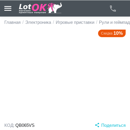
Главная
/
Электроника
/
Игровые приставки
/
Рули и геймпа
10%
Скидка
у
у
у
у
у
у
КОД:
QB065VS
Поделиться
у