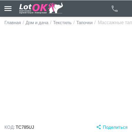
Главная
/
Дом и дача
/
Текстиль
/
Тапочки
/
Массажные тап
у
у
у
у
у
у
КОД:
TC785UJ
Поделиться
у