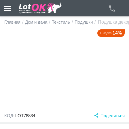
Главная
/
Дом и дача
/
Текстиль
/
Подушки
/
Подушка деко
14%
Скидка
у
у
у
у
у
у
КОД:
LOT78834
Поделиться
у