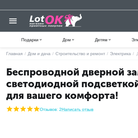
Подарки
Дом
Детям
Эл
Главная
/
Дом и дача
/
Строительство и ремонт
/
Электрика
/
Беспроводной дверной за
светодиодной подсветко
для вашего комфорта!
Отзывов: 2
Написать отзыв