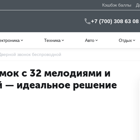
Кэшбэк баллы
Д
+7 (700) 308 63 08
ектроника
Техника
Авто
Отдых
Дверной звонок беспроводной
мок с 32 мелодиями и
й — идеальное решение