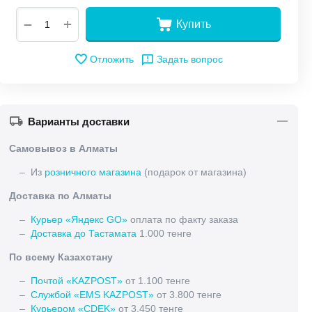
+
−
Купить
Отложить
Задать вопрос
Варианты доставки
Самовывоз в Алматы
– Из
розничного магазина
(подарок от магазина)
Доставка по Алматы
–
Курьер «Яндекс GO»
оплата по факту заказа
–
Доставка до Тастамата
1.000 тенге
По всему Казахстану
–
Почтой «KAZPOST»
от 1.100 тенге
–
Службой «EMS KAZPOST»
от 3.800 тенге
–
Курьером «CDEK»
от 3.450 тенге