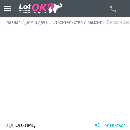
Главная
/
Дом и дача
/
Строительство и ремонт
/
Бесконтак
у
у
у
у
у
у
КОД:
OL604MQ
Поделиться
у