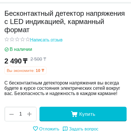
Бесконтактный детектор напряжения
у
с LED индикацией, карманный
у
формат
Написать отзыв
В наличии
2 500
₸
2 490
₸
Вы экономите:
10
₸
С бесконтактным детектором напряжения вы всегда
будете в курсе состояния электрических сетей вокруг
вас. Безопасность и надежность в каждом кармане!
+
−
Купить
Отложить
Задать вопрос