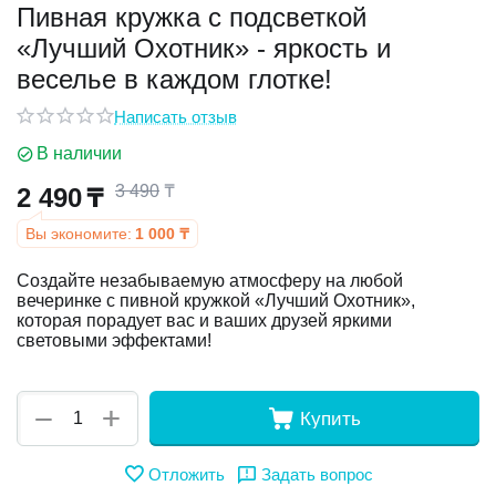
Пивная кружка с подсветкой
«Лучший Охотник» - яркость и
у
веселье в каждом глотке!
у
Написать отзыв
В наличии
3 490
₸
2 490
₸
Вы экономите:
1 000
₸
Создайте незабываемую атмосферу на любой
вечеринке с пивной кружкой «Лучший Охотник»,
которая порадует вас и ваших друзей яркими
световыми эффектами!
+
−
Купить
Отложить
Задать вопрос