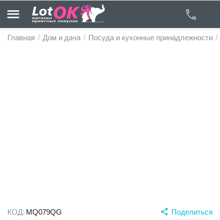
Главная
/
Дом и дача
/
Посуда и кухонные принадлежности
/
у
у
у
у
у
у
КОД:
MQ079QG
Поделиться
у