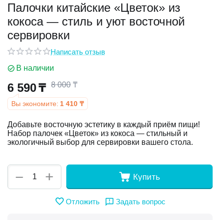
Палочки китайские «Цветок» из
кокоса — стиль и уют восточной
у
сервировки
у
Написать отзыв
В наличии
8 000
₸
6 590
₸
Вы экономите:
1 410
₸
Добавьте восточную эстетику в каждый приём пищи!
Набор палочек «Цветок» из кокоса — стильный и
экологичный выбор для сервировки вашего стола.
+
−
Купить
Отложить
Задать вопрос