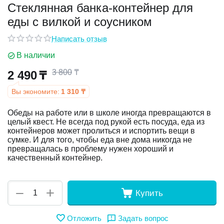
Стеклянная банка-контейнер для
еды с вилкой и соусником
у
Написать отзыв
у
В наличии
3 800
₸
2 490
₸
Вы экономите:
1 310
₸
Обеды на работе или в школе иногда превращаются в
целый квест. Не всегда под рукой есть посуда, еда из
контейнеров может пролиться и испортить вещи в
сумке. И для того, чтобы еда вне дома никогда не
превращалась в проблему нужен хороший и
качественный контейнер.
+
−
Купить
Отложить
Задать вопрос