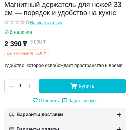
Магнитный держатель для ножей 33
см — порядок и удобство на кухне
у
Написать отзыв
у
В наличии
3 000
₸
2 390
₸
Вы экономите:
610
₸
Удобство, которое освобождает пространство и время.
+
−
Купить
Отложить
Задать вопрос
Варианты доставки
Варианты оплаты