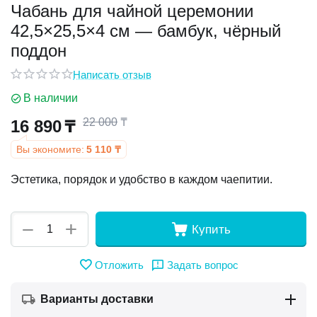
Чабань для чайной церемонии
42,5×25,5×4 см — бамбук, чёрный
у
поддон
у
Написать отзыв
В наличии
22 000
₸
16 890
₸
Вы экономите:
5 110
₸
Эстетика, порядок и удобство в каждом чаепитии.
+
−
Купить
Отложить
Задать вопрос
Варианты доставки