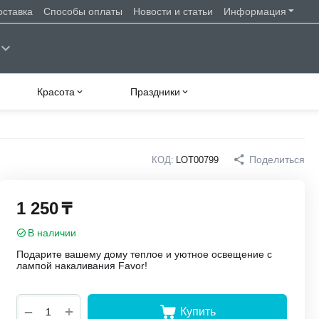
оставка
Способы оплаты
Новости и статьи
Информация
Красота
Праздники
Поделиться
КОД:
LOT00799
1 250
₸
В наличии
Подарите вашему дому теплое и уютное освещение с
лампой накаливания Favor!
+
−
Купить