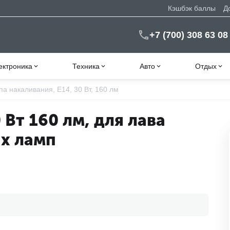
Кэшбэк баллы
Д
+7 (700) 308 63 08
ектроника
Техника
Авто
Отдых
а накаливания, E14, 30 Вт, 160 лм
Вт 160 лм, для лава
ых ламп