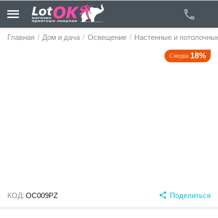
Главная
/
Дом и дача
/
Освещение
/
Настенные и потолочны
18%
Скидка
у
у
у
у
у
у
КОД:
OC009PZ
Поделиться
у