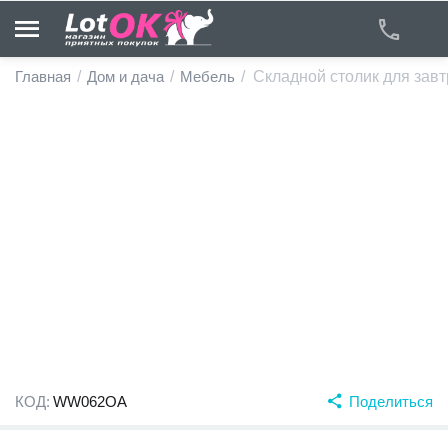
Главная
/
Дом и дача
/
Мебель
/
Складной столик для завт
у
у
у
у
у
у
КОД:
WW062OA
Поделиться
у