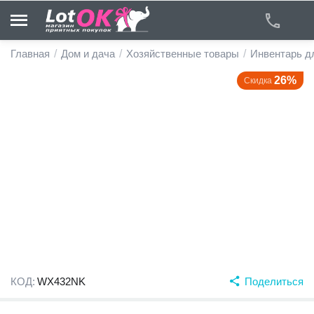
Главная
/
Дом и дача
/
Хозяйственные товары
/
Инвентарь д
26%
Скидка
у
у
у
у
у
у
КОД:
WX432NK
Поделиться
у