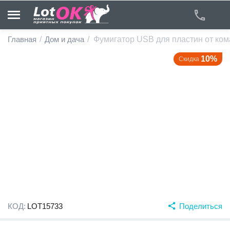
Главная
/
Дом и дача
/
Фумигатор USB для пластин от ком
10%
Скидка
у
у
у
у
у
у
КОД:
LOT15733
Поделиться
у