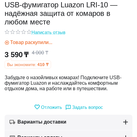
USB-фумигатор Luazon LRI-10 —
надёжная защита от комаров в
у
любом месте
у
Написать отзыв
Товар раскупили...
4 000
₸
3 590
₸
Вы экономите:
410
₸
Забудьте о назойливых комарах! Подключите USB-
фумигатор Luazon и наслаждайтесь комфортным
отдыхом дома, на работе или в путешествии.
Отложить
Задать вопрос
Варианты доставки