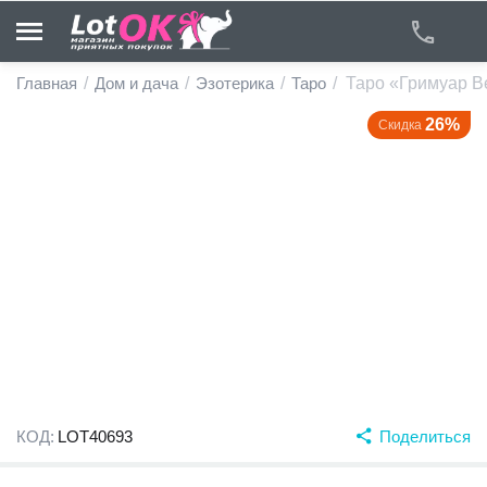
Главная
/
Дом и дача
/
Эзотерика
/
Таро
/
Таро «Гримуар Ве
26%
Скидка
у
у
у
у
у
у
КОД:
LOT40693
Поделиться
у