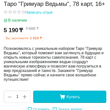
Таро "Гримуар Ведьмы", 78 карт, 16+
у
Написать отзыв
В наличии
у
7 000
₸
5 190
₸
Вы экономите:
1 810
₸
Познакомьтесь с уникальным набором Таро "Гримуар
Ведьмы", который поможет вам заглянуть в будущее и
открыть новые горизонты самопознания. 78 карт с
уникальными изображениями ведьм создадут
магическую атмосферу и позволят вам погрузиться в
мир предсказаний и таинств. Закажите "Гримуар
Ведьмы" прямо сейчас и начните свое волшебное
путешествие!
+
−
Купить
Отложить
Задать вопрос