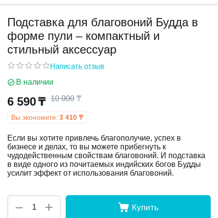
Подставка для благовоний Будда в
у
форме пули – компактный и
у
стильный аксессуар
Написать отзыв
В наличии
10 000
₸
6 590
₸
Вы экономите:
3 410
₸
Если вы хотите привлечь благополучие, успех в
бизнесе и делах, то вы можете прибегнуть к
чудодейственным свойствам благовоний. И подставка
в виде одного из почитаемых индийских богов Будды
усилит эффект от использования благовоний.
+
−
Купить