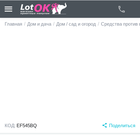
Главная
/
Дом и дача
/
Дом / сад и огород
/
Средства против 
у
у
у
у
у
у
КОД:
EF545BQ
Поделиться
у