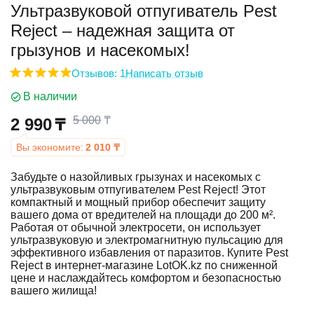
Ультразвуковой отпугиватель Pest
Reject – надежная защита от
у
грызунов и насекомых!
у
Отзывов: 1
Написать отзыв
В наличии
5 000
₸
2 990
₸
Вы экономите:
2 010
₸
Забудьте о назойливых грызунах и насекомых с
ультразвуковым отпугивателем Pest Reject! Этот
компактный и мощный прибор обеспечит защиту
вашего дома от вредителей на площади до 200 м².
Работая от обычной электросети, он использует
ультразвуковую и электромагнитную пульсацию для
эффективного избавления от паразитов. Купите Pest
Reject в интернет-магазине LotOK.kz по сниженной
цене и наслаждайтесь комфортом и безопасностью
вашего жилища!