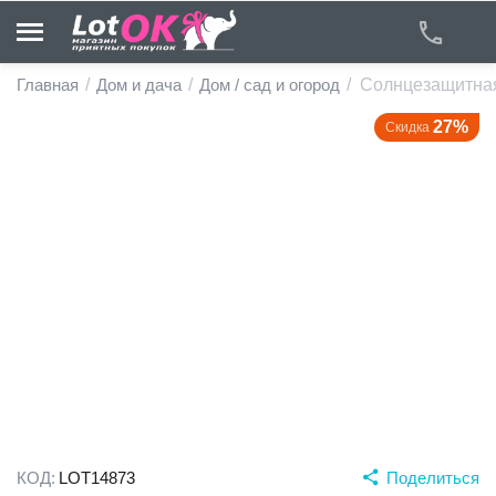
Главная
/
Дом и дача
/
Дом / сад и огород
/
Солнцезащитная
27%
Скидка
у
у
у
у
у
у
КОД:
LOT14873
Поделиться
у