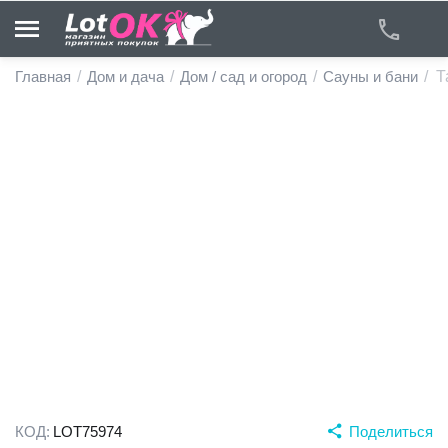
Главная
/
Дом и дача
/
Дом / сад и огород
/
Сауны и бани
/
Т
у
у
у
у
у
у
КОД:
LOT75974
Поделиться
у