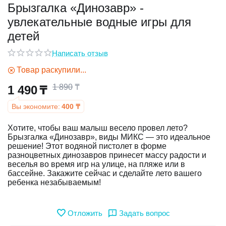
Брызгалка «Динозавр» -
увлекательные водные игры для
у
детей
у
Написать отзыв
Товар раскупили...
1 890
₸
1 490
₸
Вы экономите:
400
₸
Хотите, чтобы ваш малыш весело провел лето?
Брызгалка «Динозавр», виды МИКС — это идеальное
решение! Этот водяной пистолет в форме
разноцветных динозавров принесет массу радости и
веселья во время игр на улице, на пляже или в
бассейне. Закажите сейчас и сделайте лето вашего
ребенка незабываемым!
Отложить
Задать вопрос