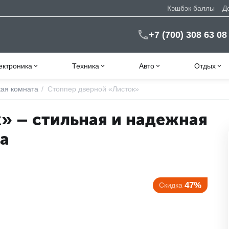
Кэшбэк баллы
Д
+7 (700) 308 63 08
ектроника
Техника
Авто
Отдых
кая комната
/
Стоппер дверной «Листок»
» – стильная и надежная
а
47%
Скидка