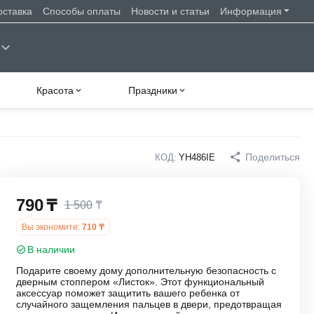
оставка
Способы оплаты
Новости и статьи
Информация
Красота
Праздники
Поделиться
КОД:
YH486IE
790
₸
1 500
₸
Вы экономите:
710
₸
В наличии
Подарите своему дому дополнительную безопасность с
дверным стоппером «Листок». Этот функциональный
аксессуар поможет защитить вашего ребенка от
случайного защемления пальцев в двери, предотвращая