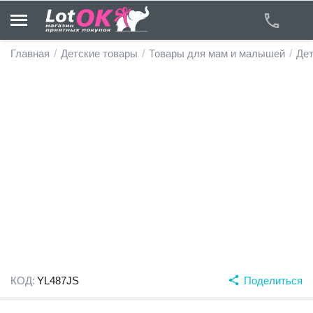
Главная
/
Детские товары
/
Товары для мам и малышей
/
Дет
у
у
у
у
у
у
КОД:
YL487JS
Поделиться
у