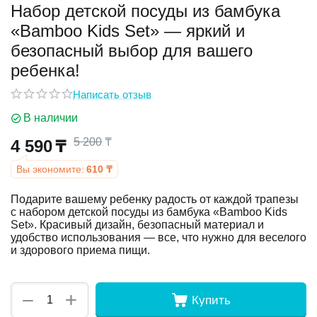
Набор детской посуды из бамбука
«Bamboo Kids Set» — яркий и
у
безопасный выбор для вашего
у
ребенка!
Написать отзыв
В наличии
5 200
₸
4 590
₸
Вы экономите:
610
₸
Подарите вашему ребенку радость от каждой трапезы
с набором детской посуды из бамбука «Bamboo Kids
Set». Красивый дизайн, безопасный материал и
удобство использования — все, что нужно для веселого
и здорового приема пищи.
+
−
Купить