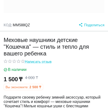
у
у
КОД:
MM588QZ
Поделиться
Меховые наушники детские
"Кошечка" — стиль и тепло для
вашего ребенка
Написать отзыв
В наличии
4 000
₸
1 500
₸
Вы экономите:
2 500
₸
Подарите своему ребенку зимний аксессуар, который
сочетает стиль и комфорт — меховые наушники
"Кошечка"! Милые кошачьи ушки с блестящими