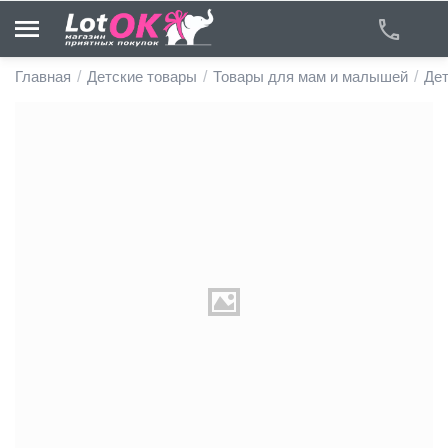
Главная
/
Детские товары
/
Товары для мам и малышей
/
Дет
у
у
у
у
у
у
у