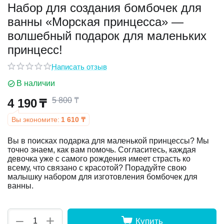
Набор для создания бомбочек для
ванны «Морская принцесса» —
у
волшебный подарок для маленьких
у
принцесс!
Написать отзыв
В наличии
5 800
₸
4 190
₸
Вы экономите:
1 610
₸
Вы в поисках подарка для маленькой принцессы? Мы
точно знаем, как вам помочь. Согласитесь, каждая
девочка уже с самого рождения имеет страсть ко
всему, что связано с красотой? Порадуйте свою
малышку набором для изготовления бомбочек для
ванны.
+
−
Купить