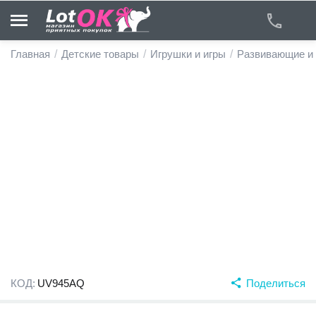
Главная
/
Детские товары
/
Игрушки и игры
/
Развивающие и
у
у
у
у
у
у
КОД:
UV945AQ
Поделиться
у