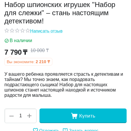
Набор шпионских игрушек "Набор
для слежки" – стань настоящим
у
детективом!
у
Написать отзыв
В наличии
10 000
₸
7 790
₸
Вы экономите:
2 210
₸
У вашего ребенка проявляется страсть к детективам и
тайнам? Мы точно знаем, как порадовать
подрастающего сыщика! Набор для настоящих
шпионов станет настоящей находкой и источником
радости для малыша.
+
−
Купить
Отложить
Задать вопрос