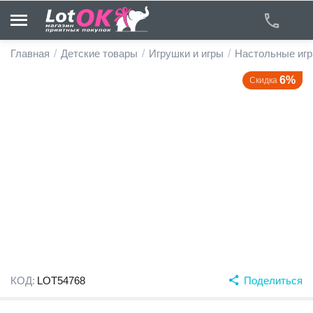
Главная
/
Детские товары
/
Игрушки и игры
/
Настольные иг
6%
Скидка
у
у
у
у
у
у
КОД:
LOT54768
Поделиться
у