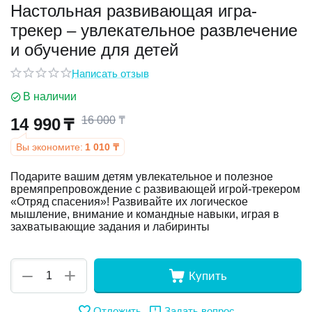
Настольная развивающая игра-
трекер – увлекательное развлечение
у
и обучение для детей
у
Написать отзыв
В наличии
16 000
₸
14 990
₸
Вы экономите:
1 010
₸
Подарите вашим детям увлекательное и полезное
времяпрепровождение с развивающей игрой-трекером
«Отряд спасения»! Развивайте их логическое
мышление, внимание и командные навыки, играя в
захватывающие задания и лабиринты
+
−
Купить
Отложить
Задать вопрос