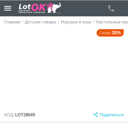
Главная
/
Детские товары
/
Игрушки и игры
/
Настольные иг
30%
Скидка
у
у
у
у
у
у
КОД:
LOT28649
Поделиться
у