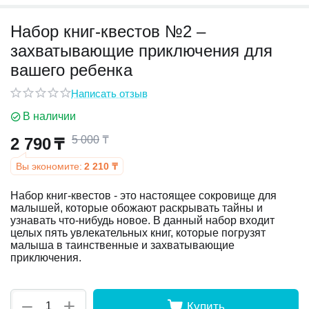
Набор книг-квестов №2 –
у
захватывающие приключения для
у
вашего ребенка
Написать отзыв
В наличии
5 000
₸
2 790
₸
Вы экономите:
2 210
₸
Набор книг-квестов - это настоящее сокровище для
малышей, которые обожают раскрывать тайны и
узнавать что-нибудь новое. В данный набор входит
целых пять увлекательных книг, которые погрузят
малыша в таинственные и захватывающие
приключения.
+
−
Купить