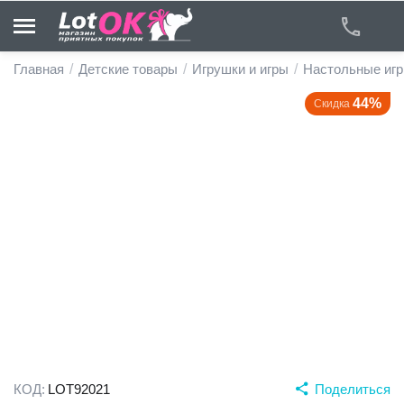
Главная
/
Детские товары
/
Игрушки и игры
/
Настольные иг
44%
Скидка
у
у
у
у
у
у
КОД:
LOT92021
Поделиться
у