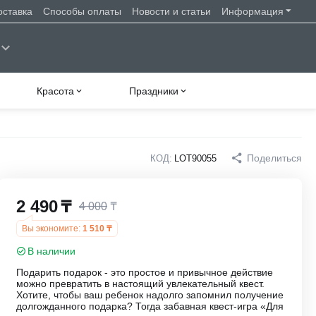
оставка
Способы оплаты
Новости и статьи
Информация
Красота
Праздники
Поделиться
КОД:
LOT90055
2 490
₸
4 000
₸
Вы экономите:
1 510
₸
В наличии
Подарить подарок - это простое и привычное действие
можно превратить в настоящий увлекательный квест.
Хотите, чтобы ваш ребенок надолго запомнил получение
долгожданного подарка? Тогда забавная квест-игра «Для