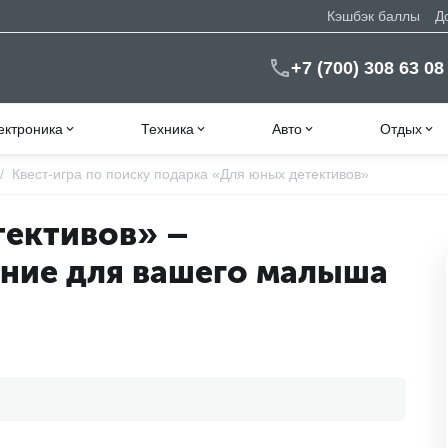
Кэшбэк баллы
Д
+7 (700) 308 63 08
ектроника
Техника
Авто
Отдых
/
Квест-игра по поиску подарка «Для юных детективов»
тективов» –
ние для вашего малыша