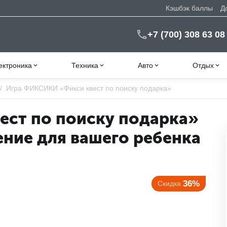
Кэшбэк баллы
Д
+7 (700) 308 63 08
ектроника
Техника
Авто
Отдых
/
Игра ФИКСИКИ «Фикси квест по поиску подарка»
ест по поиску подарка»
ние для вашего ребенка
36%
Скидка