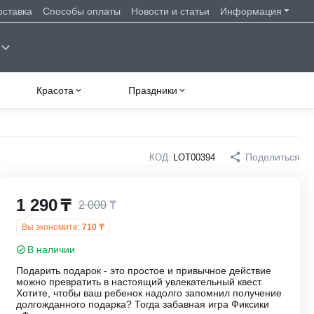
оставка
Способы оплаты
Новости и статьи
Информация
Красота
Праздники
Поделиться
КОД:
LOT00394
1 290
₸
2 000
₸
Вы экономите:
710
₸
В наличии
Подарить подарок - это простое и привычное действие
можно превратить в настоящий увлекательный квест.
Хотите, чтобы ваш ребенок надолго запомнил получение
долгожданного подарка? Тогда забавная игра Фиксики