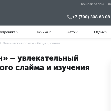
Кэшбэк баллы
Д
+7 (700) 308 63 08
ектроника
Техника
Авто
Отдых
/
Химические опыты «Лизун», синий
н» – увлекательный
ого слайма и изучения