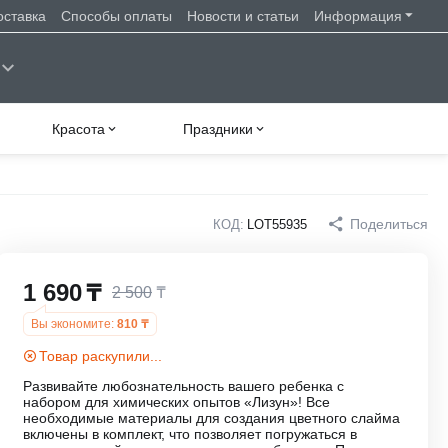
оставка
Способы оплаты
Новости и статьи
Информация
Красота
Праздники
Поделиться
КОД:
LOT55935
1 690
₸
2 500
₸
Вы экономите:
810
₸
Товар раскупили...
Развивайте любознательность вашего ребенка с
набором для химических опытов «Лизун»! Все
необходимые материалы для создания цветного слайма
включены в комплект, что позволяет погружаться в