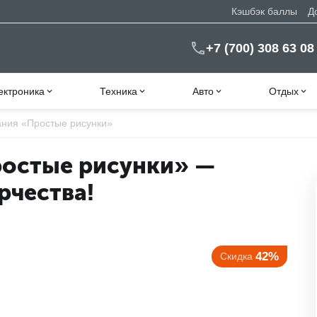
Кэшбэк баллы
Д
+7 (700) 308 63 08
ектроника
Техника
Авто
Отдых
ания «Простые рисунки»
ростые рисунки» —
рчества!
42%
Скидка