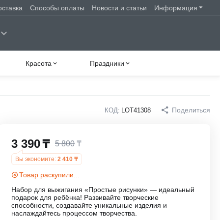
оставка
Способы оплаты
Новости и статьи
Информация
Красота
Праздники
Поделиться
КОД:
LOT41308
3 390
₸
5 800
₸
Вы экономите:
2 410
₸
Товар раскупили...
Набор для выжигания «Простые рисунки» — идеальный
подарок для ребёнка! Развивайте творческие
способности, создавайте уникальные изделия и
наслаждайтесь процессом творчества.