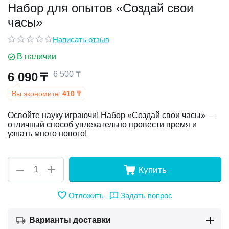
Набор для опытов «Создай свои
часы»
у
Написать отзыв
у
В наличии
6 500
₸
6 090
₸
Вы экономите:
410
₸
Освойте науку играючи! Набор «Создай свои часы» —
отличный способ увлекательно провести время и
узнать много нового!
+
−
Купить
Отложить
Задать вопрос
Варианты доставки