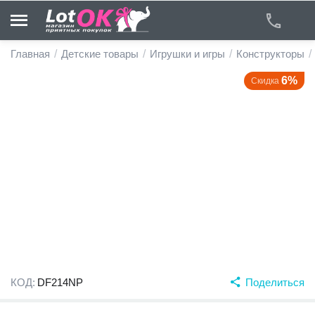
Главная
/
Детские товары
/
Игрушки и игры
/
Конструкторы
/
6%
Скидка
у
у
у
у
у
у
КОД:
DF214NP
Поделиться
у