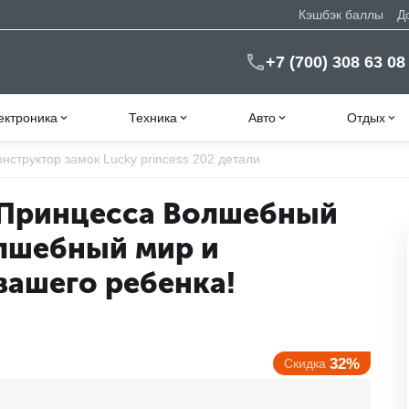
Кэшбэк баллы
Д
+7 (700) 308 63 08
ектроника
Техника
Авто
Отдых
онструктор замок Lucky princess 202 детали
 "Принцесса Волшебный
олшебный мир и
вашего ребенка!
32%
Скидка