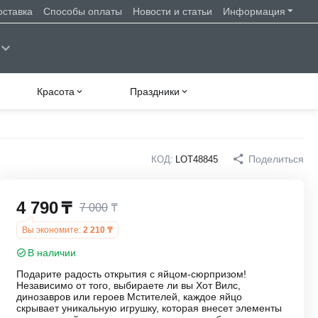
оставка
Способы оплаты
Новости и статьи
Информация
Красота
Праздники
Поделиться
КОД:
LOT48845
4 790
₸
7 000
₸
Вы экономите:
2 210
₸
В наличии
Подарите радость открытия с яйцом-сюрпризом!
Независимо от того, выбираете ли вы Хот Вилс,
динозавров или героев Мстителей, каждое яйцо
скрывает уникальную игрушку, которая внесет элементы